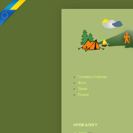
Головна сторінка
Фото
Треки
Плани
АРХІВ БЛОГУ