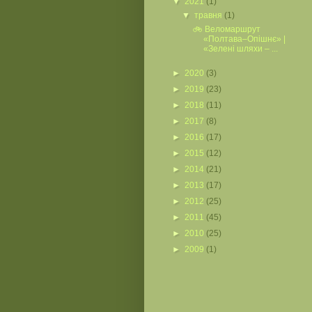
▼
2021
(1)
▼
травня
(1)
🚲 Веломаршрут
«Полтава–Опішнє» |
«Зелені шляхи – ...
►
2020
(3)
►
2019
(23)
►
2018
(11)
►
2017
(8)
►
2016
(17)
►
2015
(12)
►
2014
(21)
►
2013
(17)
►
2012
(25)
►
2011
(45)
►
2010
(25)
►
2009
(1)