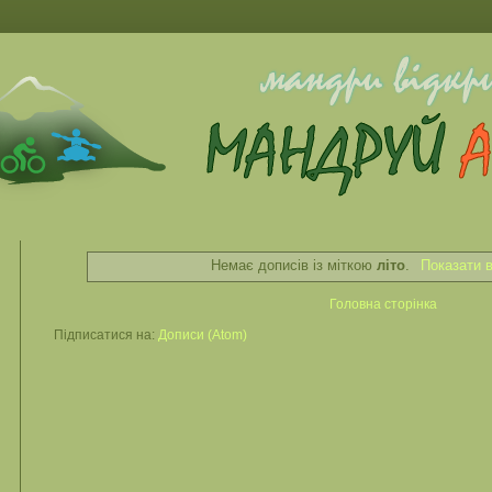
Немає дописів із міткою
літо
.
Показати в
Головна сторінка
Підписатися на:
Дописи (Atom)