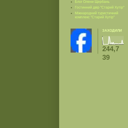
Блог Олени Щербань
Гостинний двір "Старий Хутір"
Міжнародний туристичний
комплекс "Старий Хутір"
ЗАХОДИЛИ
244,7
39