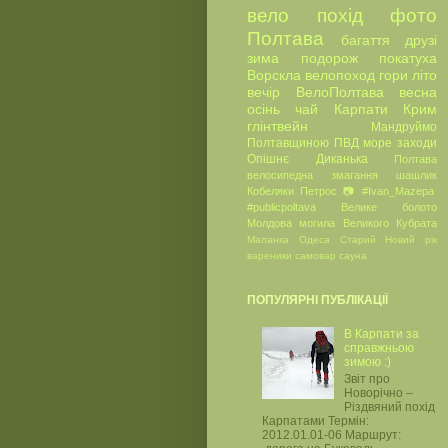
вело
похід
фото
Полтава
багаття
друзі
зима
подорож
покатуха
Ворскла
велопоход
гори
літо
вечір
ВелоПолтава
весна
осінь
чай
Карпати
Крим
глінтвейн
Мандруймо
Полтавщиною
ПВД
море
заходи
Опішнє
Диканька
Полтава
велосипедна
змагання
шашлик
Кобеляки
Петрос
📷
#Ivan_Mazepa
#publicpoltava
Велике болото
Молдова
могила Великого Кубрата
Маланка
Одеса
Старий Новий рік
вареники
самовар
сауна
ПОПУЛЯРНІ ПУБЛІКАЦІЇ
В Карпати за
справжньою
зимою :)
Звіт про
Новорічно –
Різдвяний похід
Карпатами Термін:
2012.01.01-06 Маршрут: