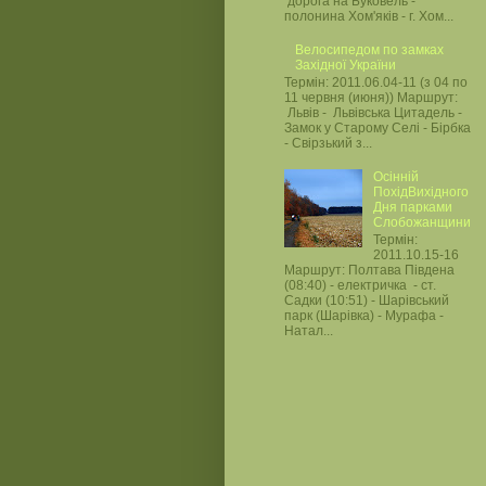
дорога на Буковель -
полонина Хом'яків - г. Хом...
Велосипедом по замках
Західної України
Термін: 2011.06.04-11 (з 04 по
11 червня (июня)) Маршрут:
Львів - Львівська Цитадель -
Замок у Старому Селі - Бірбка
- Свірзький з...
Осінній
ПохідВихідного
Дня парками
Слобожанщини
Термін:
2011.10.15-16
Маршрут: Полтава Південа
(08:40) - електричка - ст.
Садки (10:51) - Шарівський
парк (Шарівка) - Мурафа -
Натал...