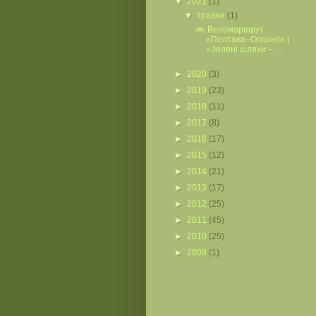
▼
2021
(1)
▼
травня
(1)
🚲 Веломаршрут
«Полтава–Опішнє» |
«Зелені шляхи – ...
►
2020
(3)
►
2019
(23)
►
2018
(11)
►
2017
(8)
►
2016
(17)
►
2015
(12)
►
2014
(21)
►
2013
(17)
►
2012
(25)
►
2011
(45)
►
2010
(25)
►
2009
(1)