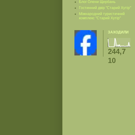
Блог Олени Щербань
Гостинний двір "Старий Хутір"
Міжнародний туристичний
комплекс "Старий Хутір"
ЗАХОДИЛИ
244,7
10