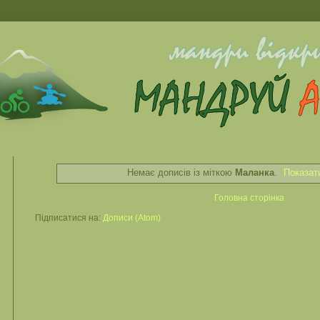
Немає дописів із міткою
Маланка
.
Показат
Головна сторінка
Підписатися на:
Дописи (Atom)