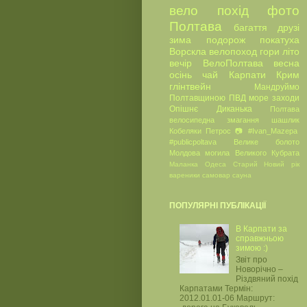
вело
похід
фото
Полтава
багаття
друзі
зима
подорож
покатуха
Ворскла
велопоход
гори
літо
вечір
ВелоПолтава
весна
осінь
чай
Карпати
Крим
глінтвейн
Мандруймо
Полтавщиною
ПВД
море
заходи
Опішнє
Диканька
Полтава
велосипедна
змагання
шашлик
Кобеляки
Петрос
📷
#Ivan_Mazepa
#publicpoltava
Велике болото
Молдова
могила Великого Кубрата
Маланка
Одеса
Старий Новий рік
вареники
самовар
сауна
ПОПУЛЯРНІ ПУБЛІКАЦІЇ
В Карпати за
справжньою
зимою :)
Звіт про
Новорічно –
Різдвяний похід
Карпатами Термін:
2012.01.01-06 Маршрут: