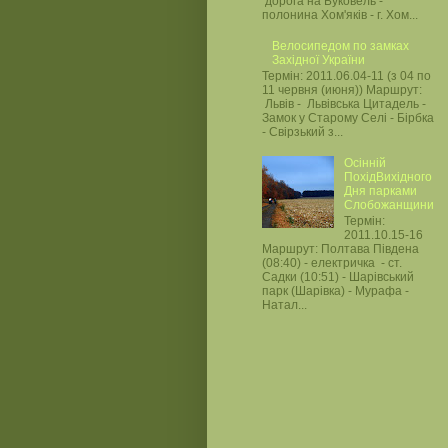
дорога на Буковель -
полонина Хом'яків - г. Хом...
Велосипедом по замках
Західної України
Термін: 2011.06.04-11 (з 04 по
11 червня (июня)) Маршрут:
Львів - Львівська Цитадель -
Замок у Старому Селі - Бірбка
- Свірзький з...
Осінній
ПохідВихідного
Дня парками
Слобожанщини
Термін:
2011.10.15-16
Маршрут: Полтава Південа
(08:40) - електричка - ст.
Садки (10:51) - Шарівський
парк (Шарівка) - Мурафа -
Натал...