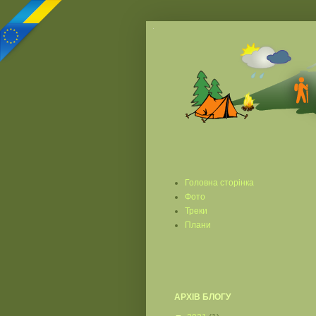
Головна сторінка
Фото
Треки
Плани
АРХІВ БЛОГУ